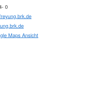
4- 0
freyung.brk.de
ung.brk.de
ogle Maps Ansicht