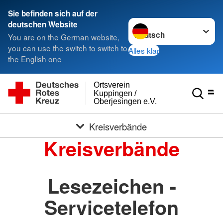
Sie befinden sich auf der
Sprache wechseln zu
deutschen Website
You are on the German website,
you can use the switch to switch to
Alles klar
the English one
Ortsverein
Kuppingen /
Oberjesingen e.V.
Kreisverbände
Kreisverbände
Lesezeichen -
Servicetelefon