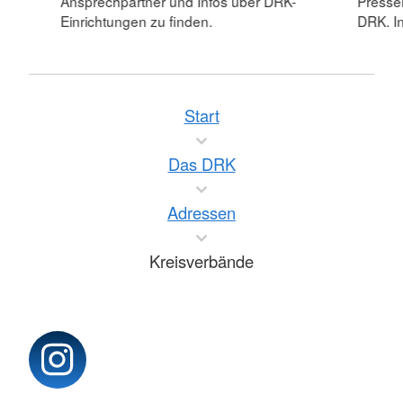
Ansprechpartner und Infos über DRK-
Pressei
Einrichtungen zu finden.
DRK. In
Start
Das DRK
Adressen
Kreisverbände