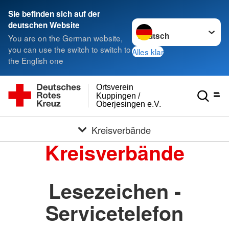
Sie befinden sich auf der
Sprache wechseln zu
deutschen Website
You are on the German website,
you can use the switch to switch to
Alles klar
the English one
Ortsverein
Kuppingen /
Oberjesingen e.V.
Kreisverbände
Kreisverbände
Lesezeichen -
Servicetelefon