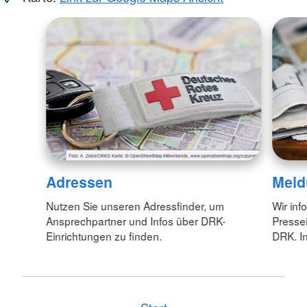
Adressen
Meld
Nutzen Sie unseren Adressfinder, um
Wir inf
Ansprechpartner und Infos über DRK-
Pressei
Einrichtungen zu finden.
DRK. In