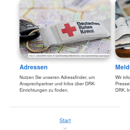
Adressen
Meld
Nutzen Sie unseren Adressfinder, um
Wir inf
Ansprechpartner und Infos über DRK-
Pressei
Einrichtungen zu finden.
DRK. In
Start