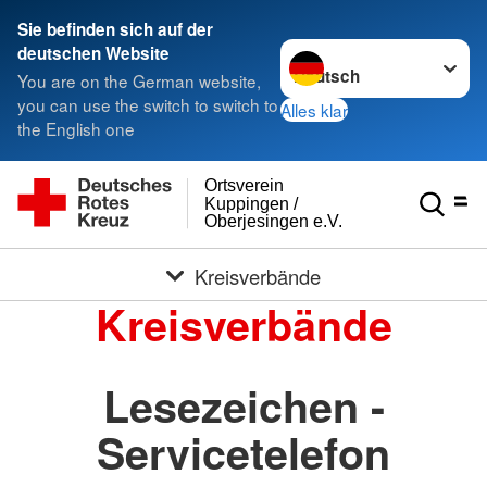
Sie befinden sich auf der
Sprache wechseln zu
deutschen Website
You are on the German website,
you can use the switch to switch to
Alles klar
the English one
Ortsverein
Kuppingen /
Oberjesingen e.V.
Kreisverbände
Kreisverbände
Lesezeichen -
Servicetelefon