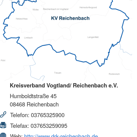
Kreisverband Vogtland/ Reichenbach e.V.
Humboldtstraße 45
08468
Reichenbach
Telefon:
03765325900
Telefax:
037653259095
Web:
http://www.drk-reichenbach.de