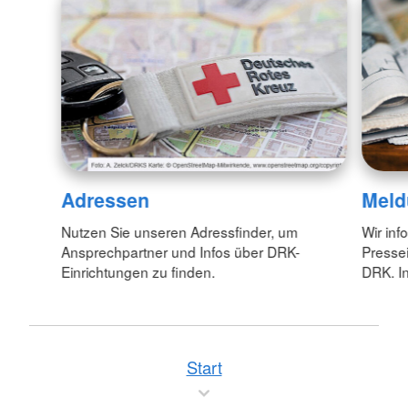
Adressen
Meld
Nutzen Sie unseren Adressfinder, um
Wir inf
Ansprechpartner und Infos über DRK-
Pressei
Einrichtungen zu finden.
DRK. In
Start