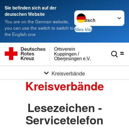
Sie befinden sich auf der
Sprache wechseln zu
deutschen Website
You are on the German website,
you can use the switch to switch to
Alles klar
the English one
Ortsverein
Kuppingen /
Oberjesingen e.V.
Kreisverbände
Kreisverbände
Lesezeichen -
Servicetelefon