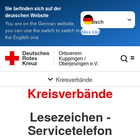
Sie befinden sich auf der
Sprache wechseln zu
deutschen Website
You are on the German website,
you can use the switch to switch to
Alles klar
the English one
Ortsverein
Kuppingen /
Oberjesingen e.V.
Kreisverbände
Kreisverbände
Lesezeichen -
Servicetelefon