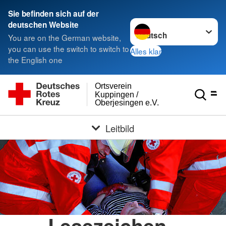
Sie befinden sich auf der
Sprache wechseln zu
deutschen Website
You are on the German website,
you can use the switch to switch to
Alles klar
the English one
Ortsverein
Kuppingen /
Oberjesingen e.V.
Leitbild
Lesezeichen -