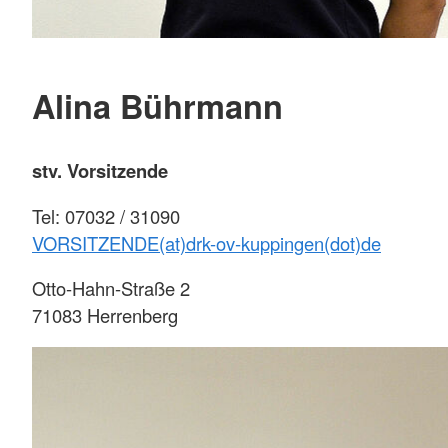
Alina Bührmann
stv. Vorsitzende
Tel: 07032 / 31090
VORSITZENDE(at)drk-ov-kuppingen(dot)de
Otto-Hahn-Straße 2
71083 Herrenberg