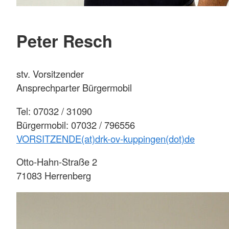
Peter Resch
stv. Vorsitzender
Ansprechparter Bürgermobil
Tel: 07032 / 31090
Bürgermobil: 07032 / 796556
VORSITZENDE(at)drk-ov-kuppingen(dot)de
Otto-Hahn-Straße 2
71083 Herrenberg