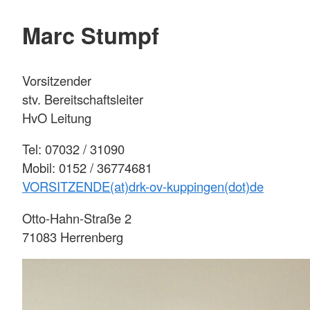
Marc Stumpf
Vorsitzender
stv. Bereitschaftsleiter
HvO Leitung
Tel: 07032 / 31090
Mobil: 0152 / 36774681
VORSITZENDE(at)drk-ov-kuppingen(dot)de
Otto-Hahn-Straße 2
71083 Herrenberg