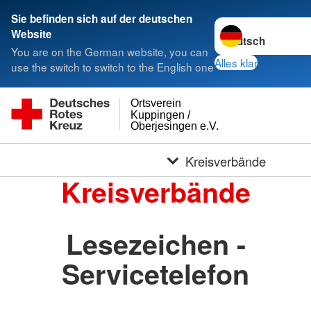
Sie befinden sich auf der deutschen
Sprache wechseln 
Website
You are on the German website, you can
Alles klar
use the switch to switch to the English one
Ortsverein
Kuppingen /
Oberjesingen e.V.
Kreisverbände
Kreisverbände
Lesezeichen -
Servicetelefon