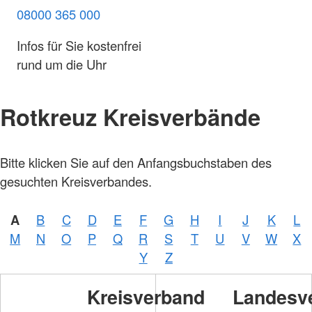
08000 365 000
Infos für Sie kostenfrei
rund um die Uhr
Rotkreuz Kreisverbände
Bitte klicken Sie auf den Anfangsbuchstaben des
gesuchten Kreisverbandes.
A
B
C
D
E
F
G
H
I
J
K
L
M
N
O
P
Q
R
S
T
U
V
W
X
Y
Z
Kreisverband
Landesv